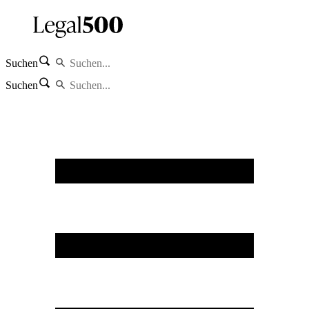
Suchen
Suchen