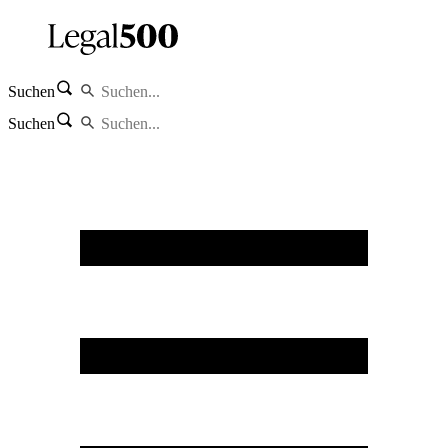
Suchen
Suchen