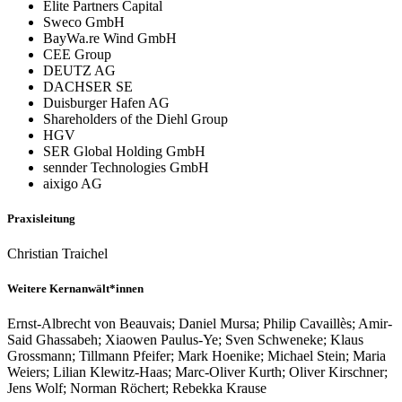
Elite Partners Capital
Sweco GmbH
BayWa.re Wind GmbH
CEE Group
DEUTZ AG
DACHSER SE
Duisburger Hafen AG
Shareholders of the Diehl Group
HGV
SER Global Holding GmbH
sennder Technologies GmbH
aixigo AG
Praxisleitung
Christian Traichel
Weitere Kernanwält*innen
Ernst-Albrecht von Beauvais; Daniel Mursa; Philip Cavaillès; Amir-
Said Ghassabeh; Xiaowen Paulus-Ye; Sven Schweneke; Klaus
Grossmann; Tillmann Pfeifer; Mark Hoenike; Michael Stein; Maria
Weiers; Lilian Klewitz-Haas; Marc-Oliver Kurth; Oliver Kirschner;
Jens Wolf; Norman Röchert; Rebekka Krause