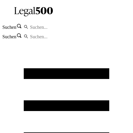
Suchen
Suchen