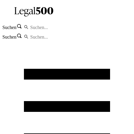
Suchen
Suchen