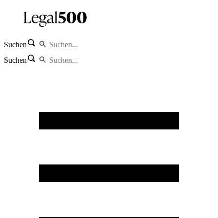
Suchen
Suchen