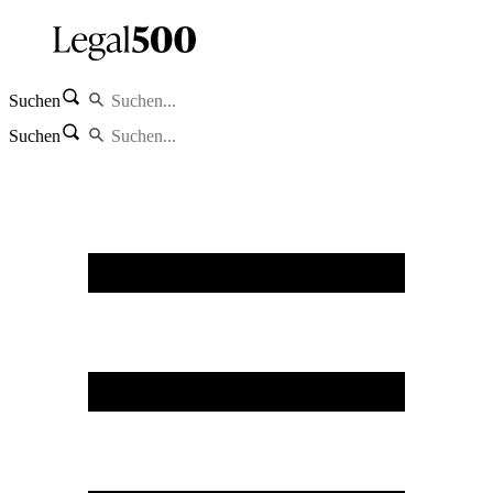
Suchen
Suchen