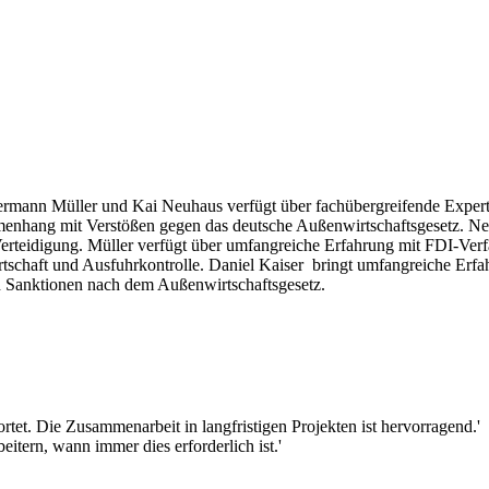
mann Müller und Kai Neuhaus verfügt über fachübergreifende Experti
menhang mit Verstößen gegen das deutsche Außenwirtschaftsgesetz. Ne
idigung. Müller verfügt über umfangreiche Erfahrung mit FDI-Verfa
tschaft und Ausfuhrkontrolle. Daniel Kaiser bringt umfangreiche Erfah
n Sanktionen nach dem Außenwirtschaftsgesetz.
tet. Die Zusammenarbeit in langfristigen Projekten ist hervorragend.'
itern, wann immer dies erforderlich ist.'