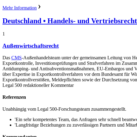
Mehr Information
Deutschland
• Handels- und Vertriebsrecht
1
Außenwirtschaftsrecht
Das
CMS
-Außenhandelsteam unter der gemeinsamen Leitung von Her
Exportkontrolle, Investitionsprüfungen und Strafverfahren im Zusam
Antidumping- und Antisubventionsmaßnahmen, EU-Embargos und Verte
über Expertise in Exportkontrollverfahren vor dem Bundesamt für Wir
Exportkontrollverstößen, Meldepflichten sowie der Durchsetzung vo
Legal 500 redaktioneller Kommentar
Referenzen
Unabhängig vom Legal 500-Forschungsteam zusammengestellt.
'Ein sehr kompetentes Team, das Anfragen sehr schnell beantwor
'Langfristige Beziehungen zu zuverlässigen Partnern und Mitarbe
Kernmandanten