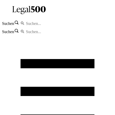
Suchen
Suchen