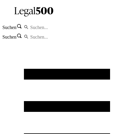
Suchen
Suchen