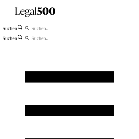
Suchen
Suchen