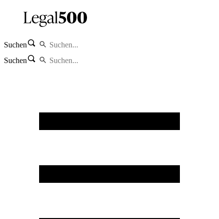
Suchen
Suchen