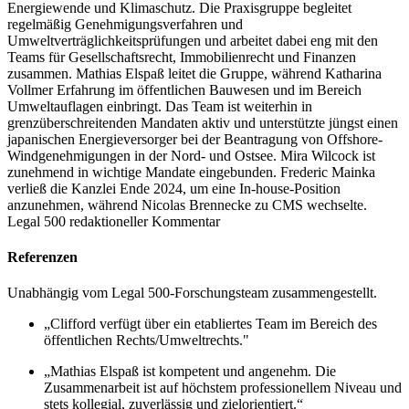
Energiewende und Klimaschutz. Die Praxisgruppe begleitet
regelmäßig Genehmigungsverfahren und
Umweltverträglichkeitsprüfungen und arbeitet dabei eng mit den
Teams für Gesellschaftsrecht, Immobilienrecht und Finanzen
zusammen. Mathias Elspaß leitet die Gruppe, während Katharina
Vollmer Erfahrung im öffentlichen Bauwesen und im Bereich
Umweltauflagen einbringt. Das Team ist weiterhin in
grenzüberschreitenden Mandaten aktiv und unterstützte jüngst einen
japanischen Energieversorger bei der Beantragung von Offshore-
Windgenehmigungen in der Nord- und Ostsee. Mira Wilcock ist
zunehmend in wichtige Mandate eingebunden. Frederic Mainka
verließ die Kanzlei Ende 2024, um eine In-house-Position
anzunehmen, während Nicolas Brennecke zu CMS wechselte.
Legal 500 redaktioneller Kommentar
Referenzen
Unabhängig vom Legal 500-Forschungsteam zusammengestellt.
„Clifford verfügt über ein etabliertes Team im Bereich des
öffentlichen Rechts/Umweltrechts."
„Mathias Elspaß ist kompetent und angenehm. Die
Zusammenarbeit ist auf höchstem professionellem Niveau und
stets kollegial, zuverlässig und zielorientiert.“