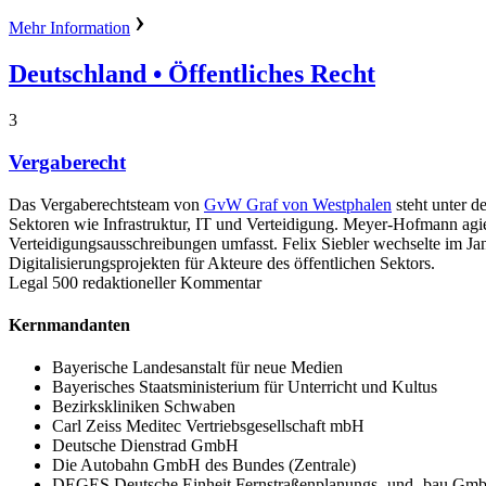
Mehr Information
Deutschland
• Öffentliches Recht
3
Vergaberecht
Das Vergaberechtsteam von
GvW Graf von Westphalen
steht unter d
Sektoren wie Infrastruktur, IT und Verteidigung. Meyer-Hofmann agie
Verteidigungsausschreibungen umfasst. Felix Siebler wechselte im J
Digitalisierungsprojekten für Akteure des öffentlichen Sektors.
Legal 500 redaktioneller Kommentar
Kernmandanten
Bayerische Landesanstalt für neue Medien
Bayerisches Staatsministerium für Unterricht und Kultus
Bezirkskliniken Schwaben
Carl Zeiss Meditec Vertriebsgesellschaft mbH
Deutsche Dienstrad GmbH
Die Autobahn GmbH des Bundes (Zentrale)
DEGES Deutsche Einheit Fernstraßenplanungs- und -bau Gm