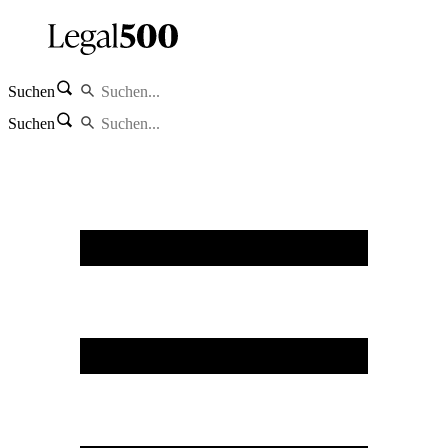
Suchen
Suchen