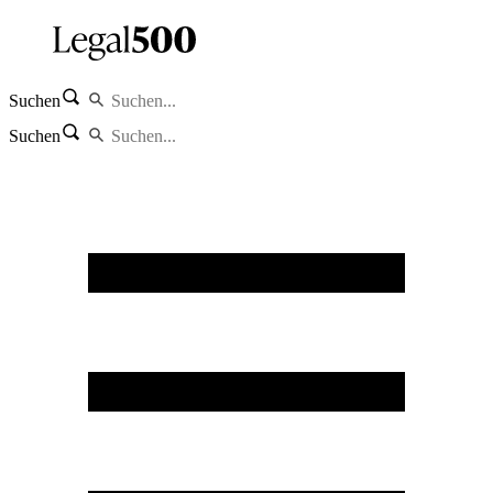
Suchen
Suchen