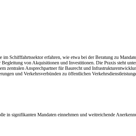
re im Schifffahrtssektor erfahren, wie etwa bei der Beratung zu Man
er Begleitung von Akquisitionen und Investitionen. Die Praxis steht u
nem zentralen Ansprechpartner für Baurecht und Infrastrukturentwick
ierungen und Verkehrsverbünden zu öffentlichen Verkehrsdienstleistu
e Rolle in signifikanten Mandaten einnehmen und weitreichende Anerk