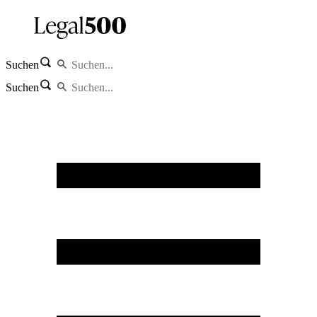
Suchen
Suchen