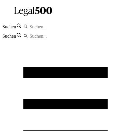
Suchen
Suchen