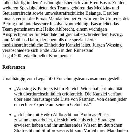
fallen häufig in den Zuständigkeitsbereich von Eren Basar. Zu den
weiteren Spezialgebieten des Teams gehören das Medizin- und
Steuerstrafrecht sowie umweltstrafrechtliche Belange. Darüber
hinaus vertritt die Praxis Mandanten bei Vorwürfen der Untreue, des
Betrug und unterlassener Insolvenzanmeldung. Basar leitet das
Team gemeinsam mit Heiko Ahlbrecht, einem wichtigen
Ansprechpartner für Mandate mit grenzüberschreitendem Bezug,
und Matthias Dann, der ebenfalls die spezialisierte
medizinstrafrechtliche Einheit der Kanzlei leitet. Jürgen Wessing
verabschiedete sich Ende 2025 in den Ruhestand.
Legal 500 redaktioneller Kommentar
Referenzen
Unabhängig vom Legal 500-Forschungsteam zusammengestellt.
„Wessing & Partners ist im Bereich Wirtschaftskriminalität
weit überdurchschnittlich erfolgreich. Die Kanzlei verfügt
über eine herausragende Liste von Partnern, von denen jeder
ein echter Experte auf seinem Gebiet ist.“
„Ich habe mit Heiko Ahlbrecht und Andreas Pfister
zusammengearbeitet, die sich beide als echte Strategen
erwiesen haben und ihr umfassendes Wissen im deutschen
Strafrecht und Strafprozessrecht zum Vorteil ihrer Mandanten