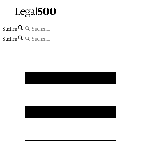
Suchen
Suchen