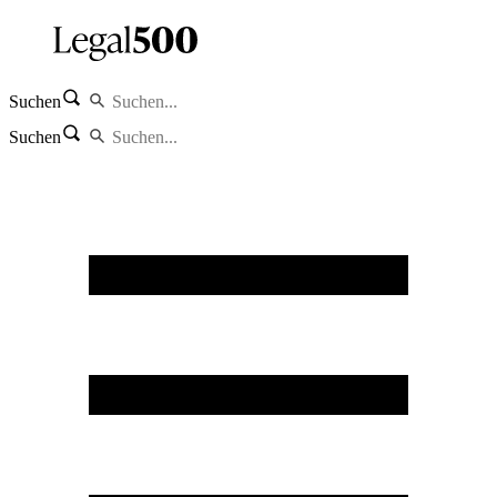
Suchen
Suchen