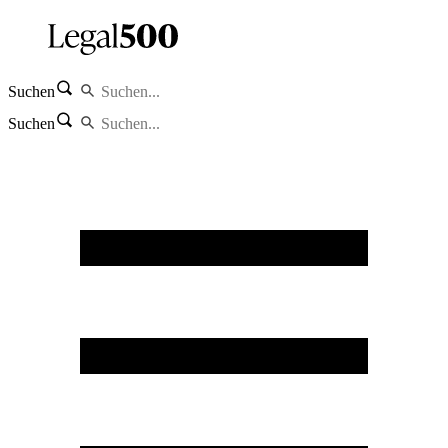
Suchen
Suchen