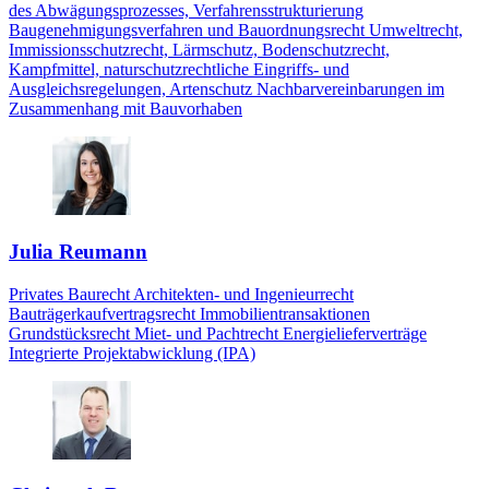
des Abwägungsprozesses, Verfahrensstrukturierung
Baugenehmigungsverfahren und Bauordnungsrecht Umweltrecht,
Immissionsschutzrecht, Lärmschutz, Bodenschutzrecht,
Kampfmittel, naturschutzrechtliche Eingriffs- und
Ausgleichsregelungen, Artenschutz Nachbarvereinbarungen im
Zusammenhang mit Bauvorhaben
Julia Reumann
Privates Baurecht Architekten- und Ingenieurrecht
Bauträgerkaufvertragsrecht Immobilientransaktionen
Grundstücksrecht Miet- und Pachtrecht Energielieferverträge
Integrierte Projektabwicklung (IPA)