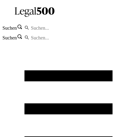
Suchen
Suchen