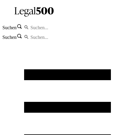
Suchen
Suchen