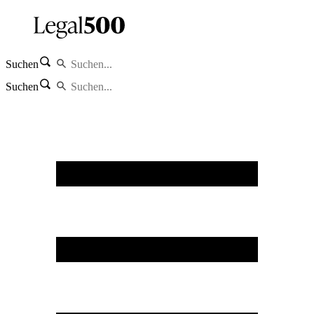
Suchen
Suchen