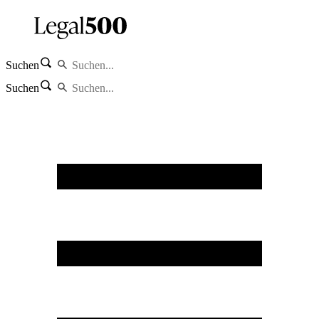
Suchen
Suchen