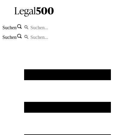
Suchen
Suchen