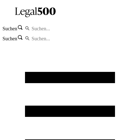
Suchen
Suchen