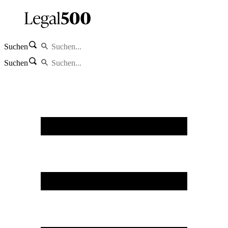
Suchen
Suchen