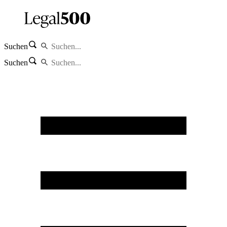
Suchen
Suchen