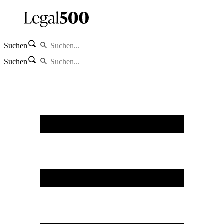
Suchen
Suchen