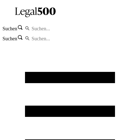
Suchen
Suchen