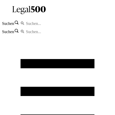
Suchen
Suchen