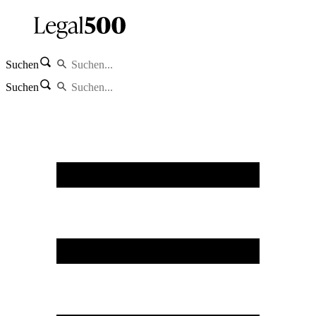
Suchen
Suchen