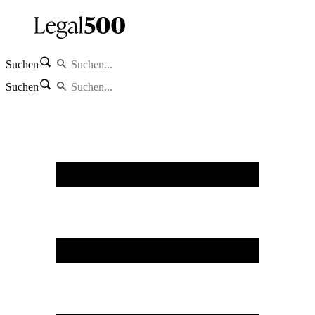
Suchen
Suchen