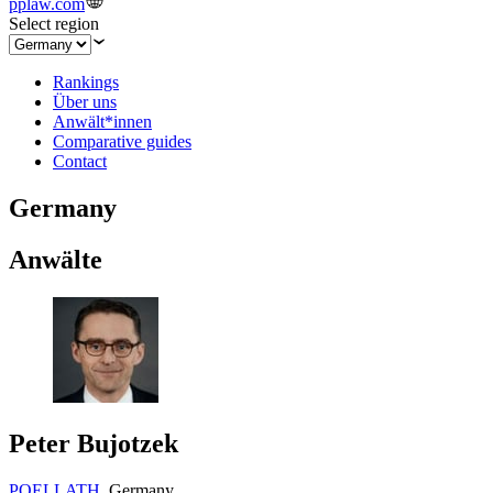
pplaw.com
Select region
Rankings
Über uns
Anwält*innen
Comparative guides
Contact
Germany
Anwälte
Peter Bujotzek
POELLATH
,
Germany