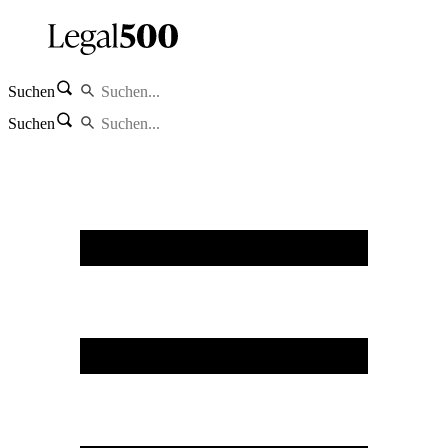
Suchen
Suchen