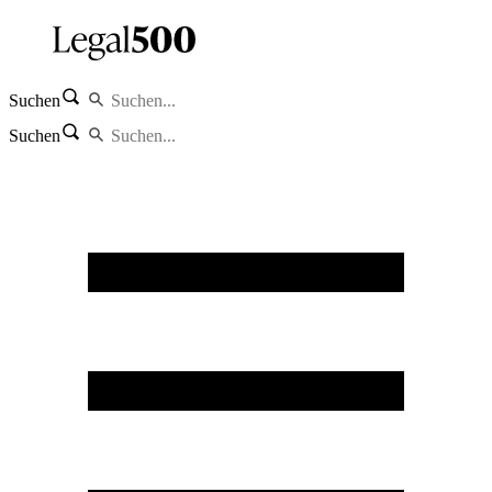
Suchen
Suchen