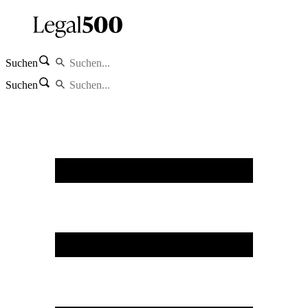
Suchen
Suchen