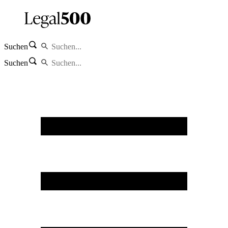
Suchen
Suchen