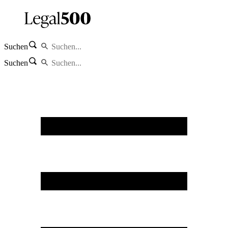
Suchen
Suchen