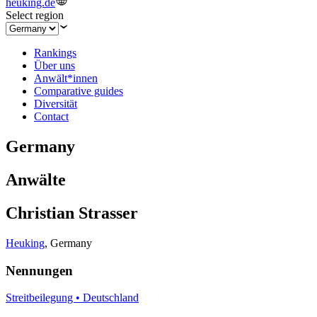
heuking.de
Select region
Rankings
Über uns
Anwält*innen
Comparative guides
Diversität
Contact
Germany
Anwälte
Christian Strasser
Heuking
,
Germany
Nennungen
Streitbeilegung • Deutschland