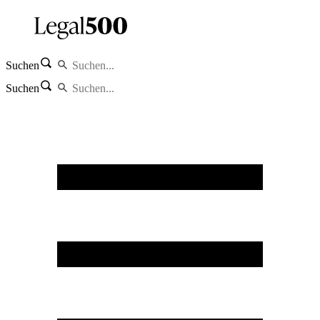
Suchen
Suchen