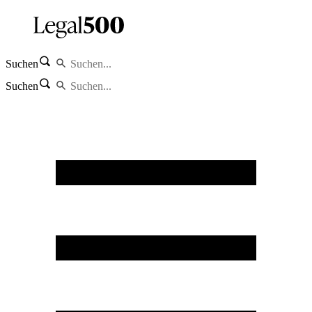
Suchen
Suchen