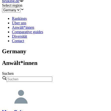
heuking.de
Select region
Rankings
Über uns
Anwält*innen
Comparative guides
Diversität
Contact
Germany
Anwält*innen
Suchen