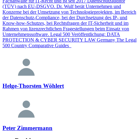
Fachanwälte für IT-Recht und ist seit 2017 Datenschutzauditor
(TÜV) nach EU-DSGVO. Dr. Wulf berät Unternehmen und
Konzerne bei der Umsetzung von Technologieprojekten, im Bereich
der Datenschutz-Compliance, bei der Durchsetzung des IP- und
Know-how-Schutzes, bei Rechtsfragen der IT-Sicherheit und im
Rahmen von lizenzrechtlichen Fragestellungen beim Einsatz von
Unternehmenssoftware. Legal 500 Veröffentlichung: DATA
PROTECTION & CYBER SECURITY LAW Germany The Legal
500 Country Comparative Guides
Helge-Thorsten Wöhlert
Peter Zimmermann