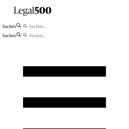
Suchen
Suchen