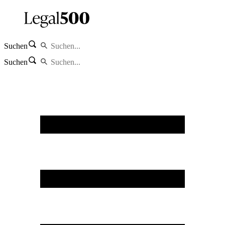
Suchen
Suchen