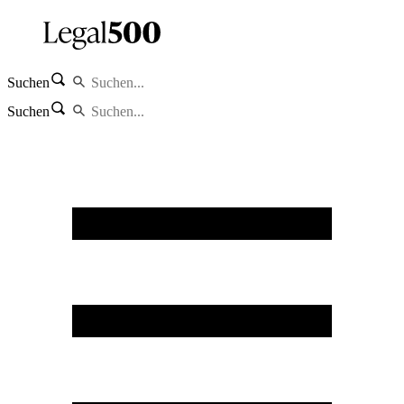
Suchen
Suchen