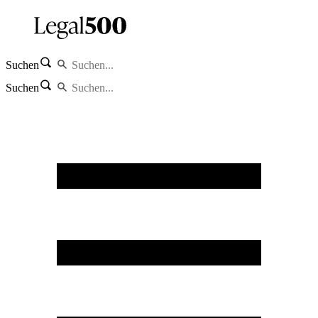
Suchen
Suchen