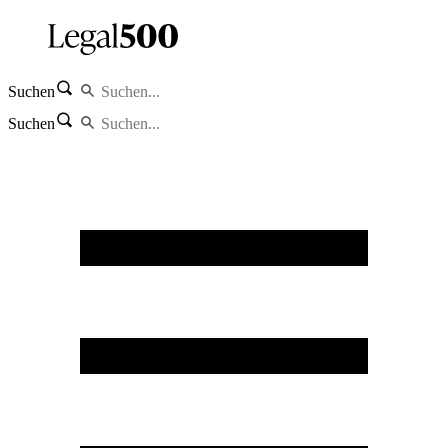
Suchen
Suchen