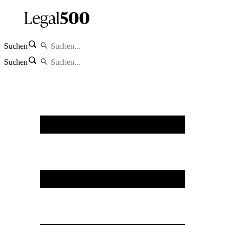
Suchen
Suchen