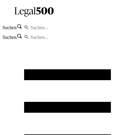
Suchen
Suchen