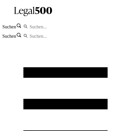
Suchen
Suchen