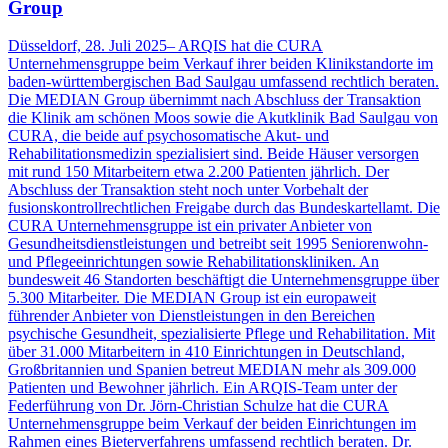
Group
Düsseldorf, 28. Juli 2025– ARQIS hat die CURA
Unternehmensgruppe beim Verkauf ihrer beiden Klinikstandorte im
baden-württembergischen Bad Saulgau umfassend rechtlich beraten.
Die MEDIAN Group übernimmt nach Abschluss der Transaktion
die Klinik am schönen Moos sowie die Akutklinik Bad Saulgau von
CURA, die beide auf psychosomatische Akut- und
Rehabilitationsmedizin spezialisiert sind. Beide Häuser versorgen
mit rund 150 Mitarbeitern etwa 2.200 Patienten jährlich. Der
Abschluss der Transaktion steht noch unter Vorbehalt der
fusionskontrollrechtlichen Freigabe durch das Bundeskartellamt. Die
CURA Unternehmensgruppe ist ein privater Anbieter von
Gesundheitsdienstleistungen und betreibt seit 1995 Seniorenwohn-
und Pflegeeinrichtungen sowie Rehabilitationskliniken. An
bundesweit 46 Standorten beschäftigt die Unternehmensgruppe über
5.300 Mitarbeiter. Die MEDIAN Group ist ein europaweit
führender Anbieter von Dienstleistungen in den Bereichen
psychische Gesundheit, spezialisierte Pflege und Rehabilitation. Mit
über 31.000 Mitarbeitern in 410 Einrichtungen in Deutschland,
Großbritannien und Spanien betreut MEDIAN mehr als 309.000
Patienten und Bewohner jährlich. Ein ARQIS-Team unter der
Federführung von Dr. Jörn-Christian Schulze hat die CURA
Unternehmensgruppe beim Verkauf der beiden Einrichtungen im
Rahmen eines Bieterverfahrens umfassend rechtlich beraten. Dr.