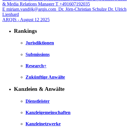
& Media Relations Manager T +491607192035
E
miriam.vandijk@arqis.com
Dr. Jörn-Christian Schulze Dr. Ulrich
Lienhard
ARQIS - August 12 2025
Rankings
Jurisdiktionen
Submissions
Research+
Zukünftige Anwälte
Kanzleien & Anwälte
Dienstleister
Kanzleigemeinschaften
Kanzleinetzwerke