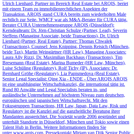
Ulrich Lienhard, Partner im Bereich Real Estate bei ARQIS, beriet
mit einem Team zu immobilienrechtlichen Aspekten der
Transaktion. ARQIS stand CURA bereits zum wiederholten Male
rechtlich zur Seite. WMCF war als M&A-Berater für CURA tätig.
Berater CURA Unternehmensgruppe ARQIS (Düsseldorf):
Kerndealteam: Dr. Jörn-Christian Schulze (Partner, Lead), Severin
Steffens (Managing Associate, beide Transactions), Dr. Ulrich
Lienhard (Partner, Real Estate), Partner: Thomas Chwalek
(Transactions), Counsel: Jens Knipping, Dennis Reisich (München,
beide Tax), Martin Weingärtner (HR Law), Managing Associates:
Laura Ally Rizzi, Dr. Maximilian Backhaus (Transactions), Tim
Bresemann (Real Estate), Marina Bumeder (HR Law, München),
Luise Schüling (Regulatory), Rolf Tichy (IP), Associates: Dr.
Bernhard Gröhe (Regulatory), Lia Papismedova (Real Estate),
Senior Legal Specialist: Qing Xia - ENDE - Über ARQIS ARQIS
ist eine unabhängige Wirtschaftskanzlei, die international tätig ist.
Rund 80 Anwälte und Legal Specialists beraten in- und
ausländische Unternehmen auf höchstem Niveau zum deutschen,
europäischen und japanischen Wirtschaftsrecht. Mit den
Fokusgruppen Transactions, HR Law, Japan, Data Law, Risk und
Regulatory ist die Kanzlei auf die ganzheitliche Beratung ihrer
Mandanten ausgerichtet. Die Sozietät wurde 2006 gegründet und
unterhält Standorte in Düsseldorf, München und Tokio sowie einen
Talent Hub in Berlin. Weitere Informationen finden Sie
unter www.arqis.com. Pressekontakt Miriam van Dijk Senior Public